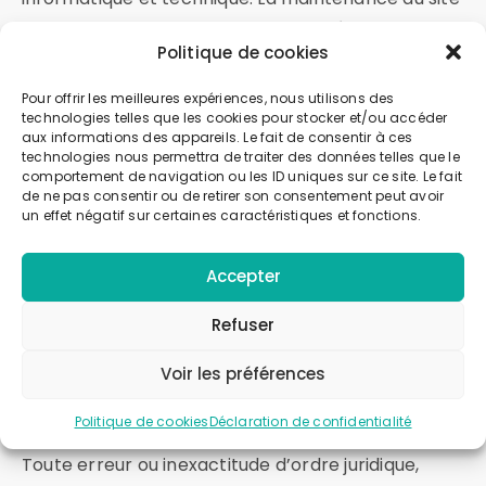
peut occasionner des interruptions également.
Politique de cookies
Pour offrir les meilleures expériences, nous utilisons des
1 . Contenu du site
technologies telles que les cookies pour stocker et/ou accéder
aux informations des appareils. Le fait de consentir à ces
technologies nous permettra de traiter des données telles que le
comportement de navigation ou les ID uniques sur ce site. Le fait
de ne pas consentir ou de retirer son consentement peut avoir
L’agence Votre Gestionnaire Immobilier fait
un effet négatif sur certaines caractéristiques et fonctions.
toujours le maximum pour vérifier la véracité et
l’exactitude de tous les éléments mis à disposition
Accepter
des internautes qui consultent notre site,
exactitude que nous ne pouvons cependant pas
Refuser
garantir. Nous faisons donc appel au
Voir les préférences
discernement et à l’esprit vigilant de nos
internautes.
Politique de cookies
Déclaration de confidentialité
Toute erreur ou inexactitude d’ordre juridique,